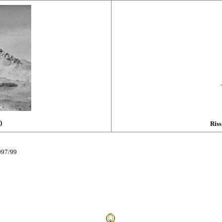
)
Riss
997/99