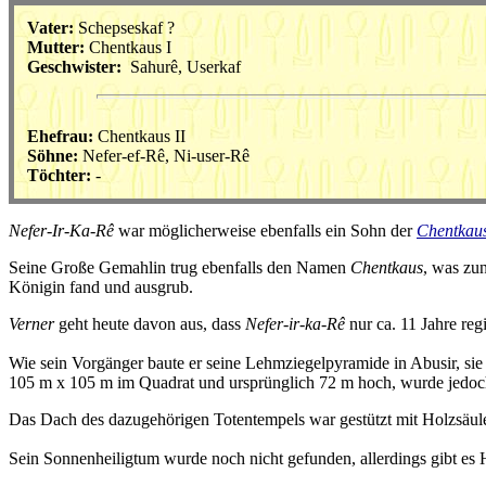
Vater:
Schepseskaf ?
Mutter:
Chentkaus I
Geschwister:
Sahurê, Userkaf
Ehefrau:
Chentkaus II
Söhne:
Nefer-ef-Rê, Ni-user-Rê
Töchter:
-
Nefer-Ir-Ka-Rê
war möglicherweise ebenfalls ein Sohn der
Chentkau
Seine Große Gemahlin trug ebenfalls den Namen
Chentkaus
, was zu
Königin fand und ausgrub.
Verner
geht heute davon aus, dass
Nefer-ir-ka-Rê
nur ca. 11 Jahre regi
Wie sein Vorgänger baute er seine Lehmziegelpyramide in Abusir, sie
105 m x 105 m im Quadrat und ursprünglich 72 m hoch, wurde jedoch 
Das Dach des dazugehörigen Totentempels war gestützt mit Holzsäul
Sein Sonnenheiligtum wurde noch nicht gefunden, allerdings gibt es Hi