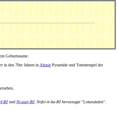
ein Geburtsname.
er
in den 70er Jahren in
Abusir
Pyramide und Totentempel der
ersehen,
ef-Rê
und
Ni-user-Rê
.
Nefer-ir-ka-Rê
bevorzugte "Lotussäulen".