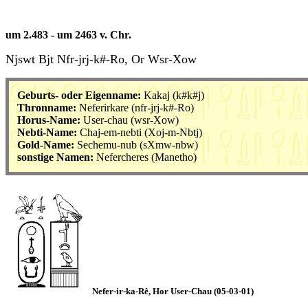
um 2.483 - um 2463 v. Chr.
Njswt Bjt Nfr-jrj-k#-Ro, Or Wsr-Xow
Geburts- oder Eigenname:
Kakaj
(k#k#j)
Thronname:
Neferirkare
(nfr-jrj-k#-Ro)
Horus-Name:
User-chau
(wsr-Xow)
Nebti-Name:
Chaj-em-nebti
(Xoj-m-Nbtj)
Gold-Name:
Sechemu-nub
(sXmw-nbw)
sonstige Namen:
Nefercheres (Manetho)
Nefer-ir-ka-Rê, Hor User-Chau (05-03-01)