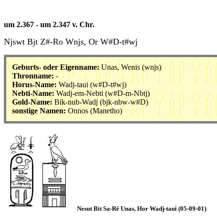
um 2.367 - um 2.347 v. Chr.
Njswt Bjt Z#-Ro Wnjs, Or W#D-t#wj
Geburts- oder Eigenname:
Unas, Wenis
(wnjs)
Thronname:
-
Horus-Name:
Wadj-taui
(w#D-t#wj)
Nebti-Name:
Wadj-em-Nebti
(w#D-m-Nbtj)
Gold-Name:
Bik-nub-Wadj
(bjk-nbw-w#D)
sonstige Namen:
Onnos (Manetho)
Nesut Bit Sa-Rê Unas, Hor Wadj-taui (05-09-01)