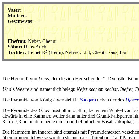
Vater:
-
Mutter:
-
Geschwister:
-
Ehefrau:
Nebet, Chenut
Söhne:
Unas-Anch
Töchter:
Hemet-Rê (Hemi), Neferet, Idut, Chentit-kaus, Iput
Die Herkunft von
Unas
, dem letzten Herrscher der 5. Dynastie, ist 
Una
´s Wesire sind namentlich belegt:
Nefer-sechem-sechat
,
Inefret
,
Ih
Die Pyramide von König
Unas
steht in
Saqqara
neben der des
Djoser
Die Pyramide des
Unas
misst 58 m x 58 m, bei einem Winkel von 56° w
abwärts in eine Kammer, weiter dann unter drei Granit-Fallsperren 
3 m x 7,3 m mit dem heute noch dort befindlichen Basaltsarkophag. 
Die Kammern im Inneren sind erstmals mit Pyramidentexten versehen.
übernommen, teilweise wurden sie auch als „Totenbuch“ auf Papyru